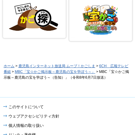
ホーム
>
鹿児島インターネット放送局 ムーブ！かごしま
>
6CH 広報テレビ
番組
>
MBC「宝☆かご掲示板～鹿児島の宝を学ぼう～」
> MBC「宝☆かご掲
示板～鹿児島の宝を学ぼう～（告知）」（令和8年6月7日放送）
このサイトについて
ウェブアクセシビリティ方針
個人情報の取り扱い
リンク・著作権