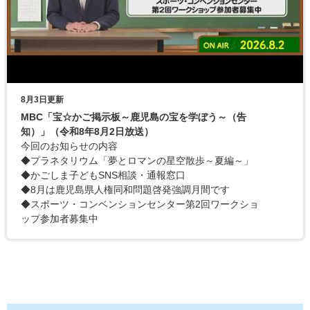
8月3日更新
MBC「宝☆かご掲示板～鹿児島の宝を学ぼう～（告
知）」（令和8年8月2日放送）
今回のお知らせの内容
◆プラネタリウム「夢とロマンの星空散歩～夏編～」
◆かごしま子どもSNS相談・通報窓口
◆8月は鹿児島県人権同和問題啓発強調月間です
◆スポーツ・コンベンションセンター第2回ワークショ
ップ参加者募集中