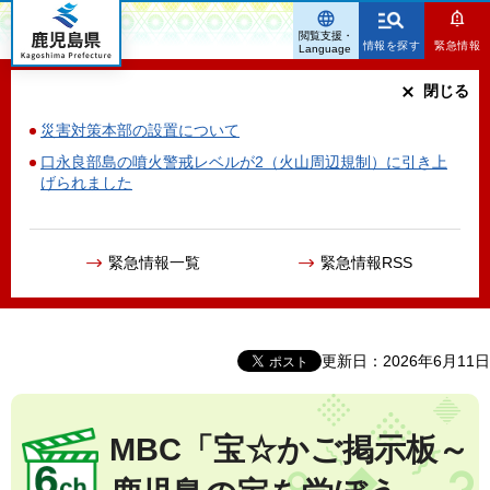
鹿児島県
閲覧支援・
情報を探す
緊急情報
Language
閉じる
災害対策本部の設置について
口永良部島の噴火警戒レベルが2（火山周辺規制）に引き上
げられました
緊急情報一覧
緊急情報RSS
更新日：2026年6月11日
MBC「宝☆かご掲示板～