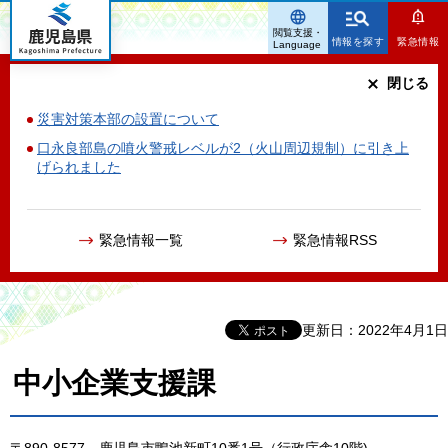
鹿児島県
閲覧支援・
情報を探す
緊急情報
Language
閉じる
災害対策本部の設置について
口永良部島の噴火警戒レベルが2（火山周辺規制）に引き上
げられました
緊急情報一覧
緊急情報RSS
更新日：2022年4月1日
中小企業支援課