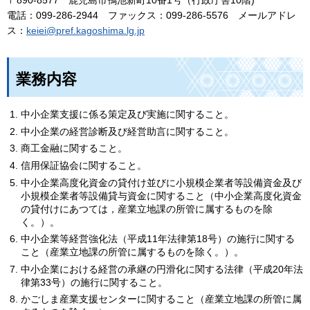
〒890-8577
鹿児
島市鴨池新町10番1号（行政庁舎10階)
電話：099-286-2944
ファ
ックス：099-286-5576
メー
ルアドレ
ス：
keiei@pref.kagoshima.lg.jp
業務内容
中小企業支援に係る策定及び実施に関すること。
中小企業の経営診断及び経営助言に関すること。
商工金融に関すること。
信用保証協会に関すること。
中小企業高度化資金の貸付け並びに小規模企業者等設備資金及び
小規模企業者等設備貸与資金に関すること（中小企業高度化資金
の貸付けにあつては，産業立地課の所管に属するものを除
く。）。
中小企業等経営強化法（平成11年法律第18号）の施行に関する
こと（産業立地課の所管に属するものを除く。）。
中小企業における経営の承継の円滑化に関する法律（平成20年法
律第33号）の施行に関すること。
かごしま産業支援センターに関すること（産業立地課の所管に属