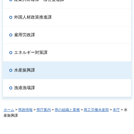
外国人材政策推進課
雇用労政課
エネルギー対策課
水産振興課
漁港漁場課
ホーム
>
県政情報
>
県庁案内
>
県の組織と業務
>
商工労働水産部
>
本庁
> 水
産振興課