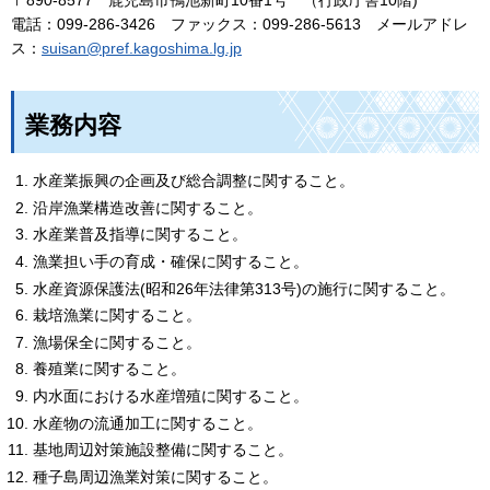
〒890-8577
鹿
児島市鴨池新町10番1号
（
行政庁舎10階)
電話：099-286-3426
フ
ァックス：099-286-5613
メ
ールアドレ
ス：
suisan@pref.kagoshima.lg.jp
業務内容
水産業振興の企画及び総合調整に関すること。
沿岸漁業構造改善に関すること。
水産業普及指導に関すること。
漁業担い手の育成・確保に関すること。
水産資源保護法(昭和26年法律第313号)の施行に関すること。
栽培漁業に関すること。
漁場保全に関すること。
養殖業に関すること。
内水面における水産増殖に関すること。
水産物の流通加工に関すること。
基地周辺対策施設整備に関すること。
種子島周辺漁業対策に関すること。