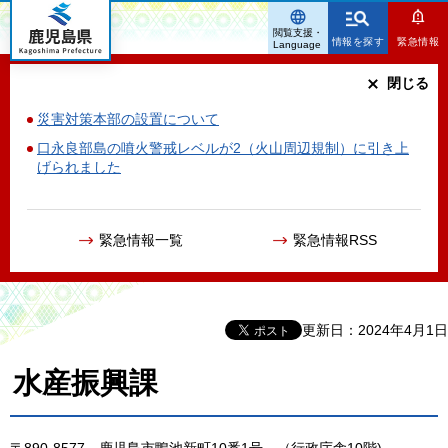
鹿児島県
閲覧支援・
情報を探す
緊急情報
Language
閉じる
災害対策本部の設置について
口永良部島の噴火警戒レベルが2（火山周辺規制）に引き上
げられました
緊急情報一覧
緊急情報RSS
更新日：2024年4月1日
水産振興課