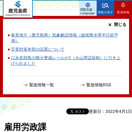
鹿児島県
閲覧支援・
情報を探す
緊急情報
Language
閉じる
奄美地方（鹿児島県）気象解説情報（線状降水帯半日前予
測）
災害対策本部の設置について
口永良部島の噴火警戒レベルが2（火山周辺規制）に引き上
げられました
緊急情報一覧
緊急情報RSS
更新日：2022年4月1日
雇用労政課