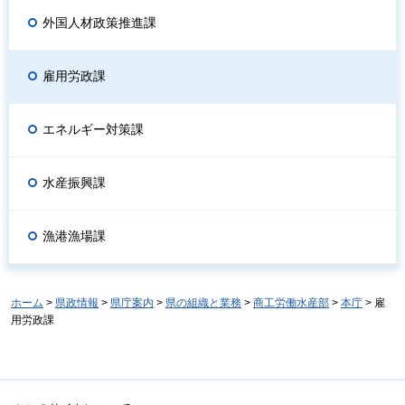
外国人材政策推進課
雇用労政課
エネルギー対策課
水産振興課
漁港漁場課
ホーム
>
県政情報
>
県庁案内
>
県の組織と業務
>
商工労働水産部
>
本庁
> 雇
用労政課