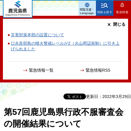
鹿児島県
閲覧支援・
情報を探す
緊急情報
Language
閉じる
災害対策本部の設置について
口永良部島の噴火警戒レベルが2（火山周辺規制）に引き上
げられました
緊急情報一覧
緊急情報RSS
更新日：2022年3月29日
第57回鹿児島県行政不服審査会
の開催結果について