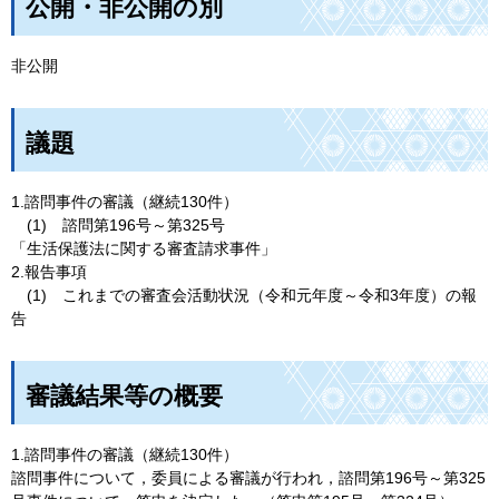
公開・非公開の別
非公開
議題
1.諮問事件の審議（継続130件）
(1)
諮問第196号～第325号
「生活保護法に関する審査請求事件」
2.報告事項
(1
)
こ
れまでの審査会活動状況（令和元年度～令和3年度）の報
告
審議結果等の概要
1.諮問事件の審議（継続130件）
諮問事件について，委員による審議が行われ，諮問第196号～第325