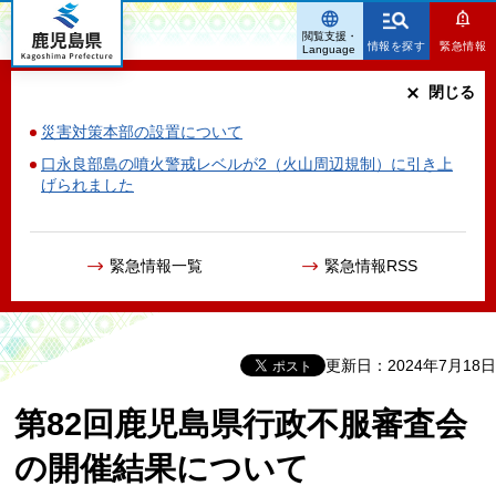
鹿児島県
閲覧支援・
情報を探す
緊急情報
Language
閉じる
災害対策本部の設置について
口永良部島の噴火警戒レベルが2（火山周辺規制）に引き上
げられました
緊急情報一覧
緊急情報RSS
更新日：2024年7月18日
第82回鹿児島県行政不服審査会
の開催結果について