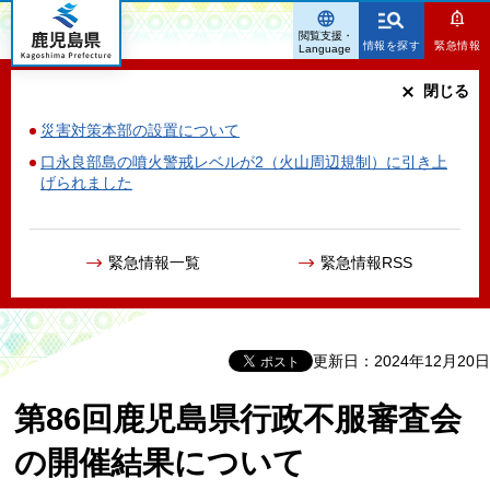
鹿児島県
閲覧支援・
情報を探す
緊急情報
Language
閉じる
災害対策本部の設置について
口永良部島の噴火警戒レベルが2（火山周辺規制）に引き上
げられました
緊急情報一覧
緊急情報RSS
更新日：2024年12月20日
第86回鹿児島県行政不服審査会
の開催結果について