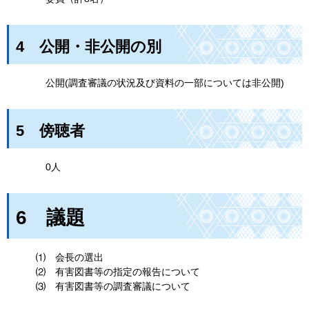
4
公開・非公開の別
公
開(調査審議の状況及び資料の一部については非公開)
5
傍
聴者
0人
6
議
題
⑴
会
長の選出
⑵
有
害図書等の指定の報告について
⑶
有
害図書等の調査審議について