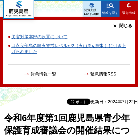
鹿児島県
閲覧支援・
情報を探す
緊急情報
Language
閉じる
災害対策本部の設置について
口永良部島の噴火警戒レベルが2（火山周辺規制）に引き上
げられました
緊急情報一覧
緊急情報RSS
更新日：2024年7月22日
令和6年度第1回鹿児島県青少年
保護育成審議会の開催結果につ