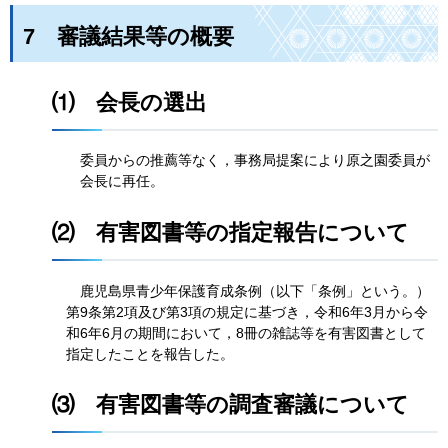
7
審
議結果等の概要
⑴
会
長の選出
委員からの推薦等なく，事務局提案により原之園委員が
会長に再任。
⑵
有
害図書等の指定報告について
鹿
児島県青少年保護育成条例（以下「条例」という。）
第9条第2項及び第3項の規定に基づき，令和6年3月から令
和6年6月の期間において，8冊の雑誌等を有害図書として
指定したことを報告した。
⑶
有
害図書等の調査審議について