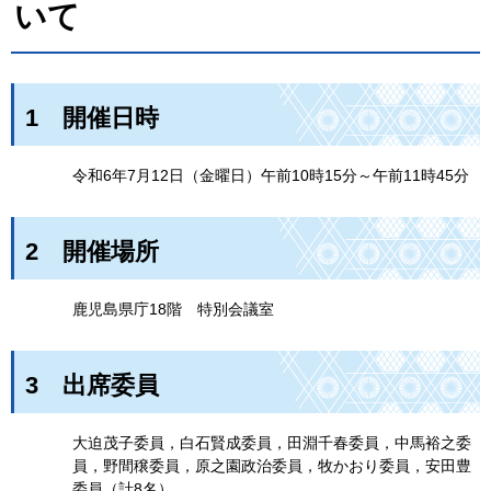
いて
1
開催日時
令
和6年7月12日（金曜日）午前10時15分～午前11時45分
2
開催場所
鹿
児島県庁18階
特
別会議室
3
出
席委員
大迫茂子委員，白石賢成委員，田淵千春委員，中馬裕之委
員，野間穣委員，原之園政治委員，牧かおり委員，安田豊
委員（計8名）