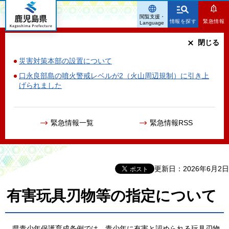
鹿児島県
閲覧支援・
情報を探す
緊急情報
Language
閉じる
災害対策本部の設置について
口永良部島の噴火警戒レベルが2（火山周辺規制）に引き上
げられました
緊急情報一覧
緊急情報RSS
更新日：2026年6月2日
有害玩具刃物等の指定について
県
青少年保護育成条例では，青少年に有害と認められる玩具刃物