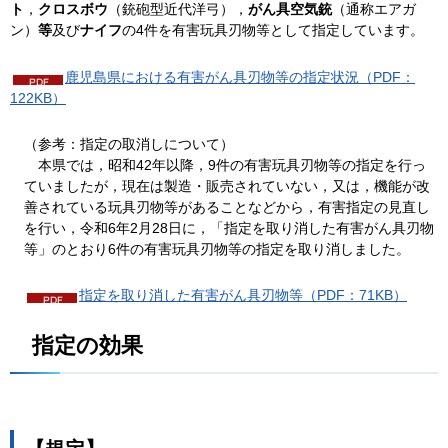
ト
，
クロスボウ
（銃砲型近代洋弓），
がん具空気銃
（通称エアガ
ン）
等
及び
ナイフ
の4件を有害玩具刃物等として指定しています。
鹿児島県における有害がん具刃物等の指定状況（PDF：
122KB）
（参考：指定の取消しについて）
本
県では，昭和42年以降，9件の有害玩具刃物等の指定を行っ
ていましたが，現在は製造・販売されていない，又は，機能が改
善されている玩具刃物等があることなどから，有害指定の見直し
を行い，令和6年2月28日に，「指定を取り消した有害がん具刃物
等」のとおり6件の有害玩具刃物等の指定を取り消しました。
指定を取り消した有害がん具刃物等（PDF：71KB）
指
定の効果