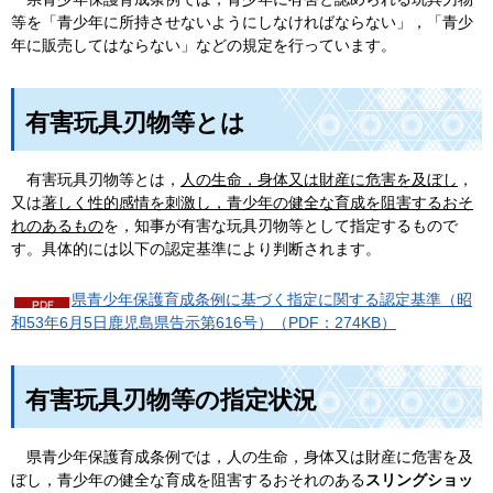
等を「青少年に所持させないようにしなければならない」，「青少
年に販売してはならない」などの規定を行っています。
有害玩具刃物等とは
有
害玩具刃物等とは，
人の生命，身体又は財産に危害を及ぼし
，
又は
著しく性的感情を刺激し，青少年の健全な育成を阻害するおそ
れのあるもの
を，知事が有害な玩具刃物等として指定するもので
す。具体的には以下の認定基準により判断されます。
県青少年保護育成条例に基づく指定に関する認定基準（昭
和53年6月5日鹿児島県告示第616号）（PDF：274KB）
有害玩具刃物等の指定状況
県
青少年保護育成条例では，人の生命，身体又は財産に危害を及
ぼし，青少年の健全な育成を阻害するおそれのある
スリングショッ