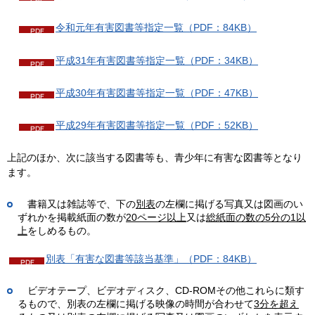
令和元年有害図書等指定一覧（PDF：84KB）
平成31年有害図書等指定一覧（PDF：34KB）
平成30年有害図書等指定一覧（PDF：47KB）
平成29年有害図書等指定一覧（PDF：52KB）
上記のほか、次に該当する図書等も、青少年に有害な図書等となり
ます。
書籍又は雑誌等で、下の
別表
の左欄に掲げる写真又は図画のい
ずれかを掲載紙面の数が
20ページ以上
又は
総紙面の数の5分の1以
上
をしめるもの。
別表「有害な図書等該当基準」（PDF：84KB）
ビデオテープ、ビデオディスク、CD-ROMその他これらに類す
るもので、別表の左欄に掲げる映像の時間が合わせて
3分を超え