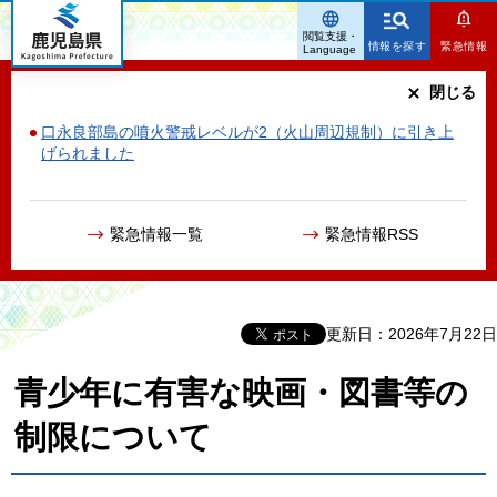
鹿児島県
閲覧支援・
情報を探す
緊急情報
Language
閉じる
口永良部島の噴火警戒レベルが2（火山周辺規制）に引き上
げられました
緊急情報一覧
緊急情報RSS
更新日：2026年7月22日
青少年に有害な映画・図書等の
制限について