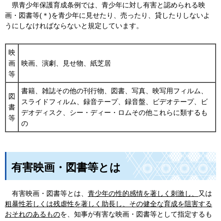
県
青少年保護育成条例では、青少年に対し有害と認められる映
画・図書等(＊)を青少年に見せたり、売ったり、貸したりしないよ
うにしなければならないと規定しています。
映
画
映画、演劇、見せ物、紙芝居
等
書籍、雑誌その他の刊行物、図書、写真、映写用フィルム、
図
スライドフィルム、録音テープ、録音盤、ビデオテープ、ビ
書
デオディスク、シー・ディー・ロムその他これらに類するも
等
の
有害映画・図書等とは
有害映画・図書等とは、
青少年の性的感情を著しく刺激し、
又は
粗暴性若しくは残虐性を著しく助長し、
その健全な育成を阻害する
おそれのあるもの
を、知事が有害な映画・図書等として指定するも