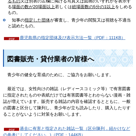
るもの
又は別表の左欄に掲げる写真又は図画のいずれかを表示す
る
場面の数が20場面以上
若しくは
総場面数の5分の1以上
をしめる
もの。
知事の
指定した
団体
が審査し、青少年の閲覧又は視聴を不適当
と認めたもの。
鹿児島県の指定団体及び表示方法一覧（PDF：111KB）
図書販売・貸付業者の皆様へ
青
少年の健全な育成のために、ご協力をお願いします。
最近では、女性向けの雑誌（レディースコミック等）で有害図書
に指定されたものや表紙だけでは有害図書等とわからない漫画・雑
誌が増えています。販売する雑誌の内容を確認するとともに、一般
の図書と区分して陳列し、青少年が立ち読みしたり、購入したりす
ることがないように対策をお願いします。
過去に有害と指定された雑誌一覧（区分陳列，紐かけなど
の参考にしてください。)（PDF：144KB）