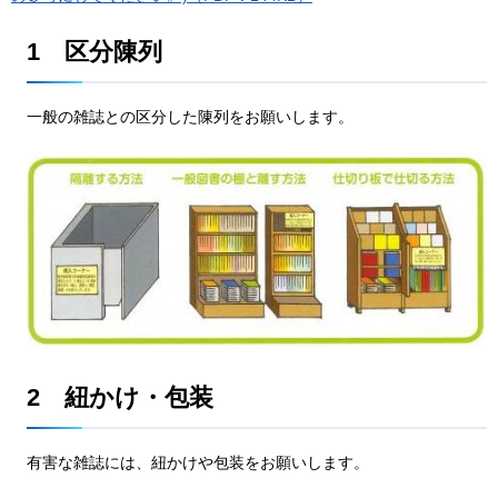
1
区
分陳列
一
般の雑誌との区分した陳列をお願いします。
2
紐
かけ・包装
有
害な雑誌には、紐かけや包装をお願いします。