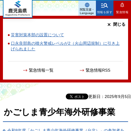
鹿児島県
閲覧支援・
情報を探す
緊急情報
Language
閉じる
災害対策本部の設置について
口永良部島の噴火警戒レベルが2（火山周辺規制）に引き上
げられました
緊急情報一覧
緊急情報RSS
更新日：2025年9月5日
かごしま青少年海外研修事業
令和8年度「かごしま青少年海外研修事業（台北）」の参加者を