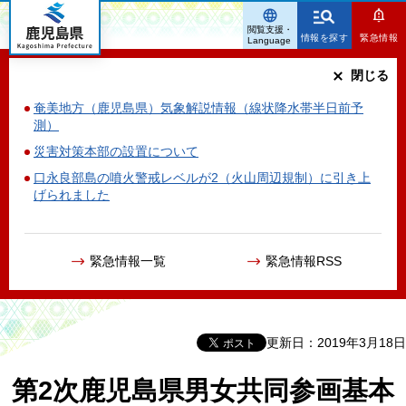
鹿児島県
閲覧支援・
情報を探す
緊急情報
Language
閉じる
奄美地方（鹿児島県）気象解説情報（線状降水帯半日前予
測）
災害対策本部の設置について
口永良部島の噴火警戒レベルが2（火山周辺規制）に引き上
げられました
緊急情報一覧
緊急情報RSS
更新日：2019年3月18日
第2次鹿児島県男女共同参画基本