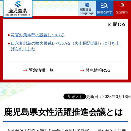
鹿児島県
閲覧支援・
情報を探す
緊急情報
Language
閉じる
災害対策本部の設置について
口永良部島の噴火警戒レベルが2（火山周辺規制）に引き上
げられました
緊急情報一覧
緊急情報RSS
更新日：2025年3月13日
鹿児島県女性活躍推進会議とは
女性がその
個性と能力を十分に発揮して活躍し，男女がともに安