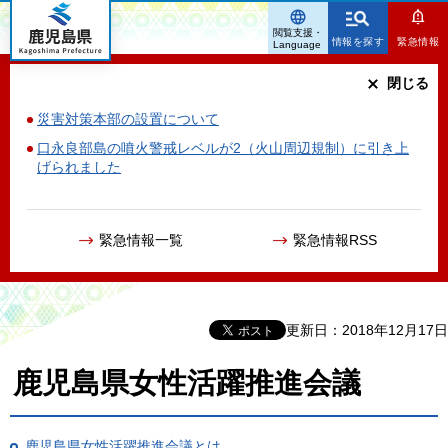
鹿児島県
閲覧支援・
情報を探す
緊急情報
Language
閉じる
災害対策本部の設置について
口永良部島の噴火警戒レベルが2（火山周辺規制）に引き上
げられました
緊急情報一覧
緊急情報RSS
更新日：2018年12月17日
鹿児島県女性活躍推進会議
鹿児島県女性活躍推進会議とは