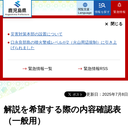
鹿児島県
閲覧支援・
情報を探す
緊急情報
Language
閉じる
災害対策本部の設置について
口永良部島の噴火警戒レベルが2（火山周辺規制）に引き上
げられました
緊急情報一覧
緊急情報RSS
更新日：2025年7月8日
解説を希望する際の内容確認表
（一般用）