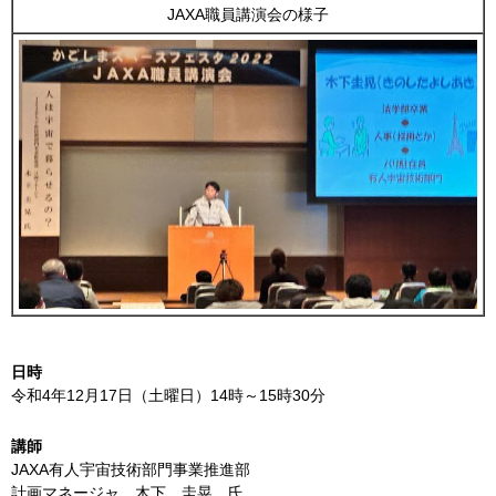
JAXA職員講演会の様子
日時
令和4年12月17日（土曜日）14時～15時30分
講師
JAXA有人宇宙技術部門事業推進部
計画マネージャ
木
下
圭
晃
氏