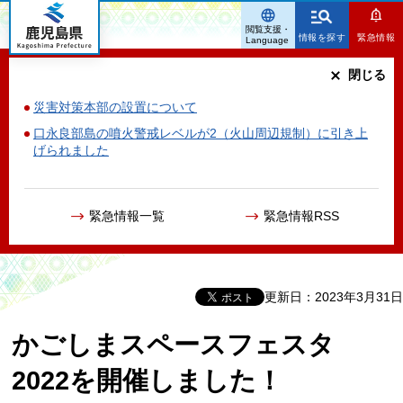
鹿児島県
閲覧支援・
情報を探す
緊急情報
Language
閉じる
災害対策本部の設置について
口永良部島の噴火警戒レベルが2（火山周辺規制）に引き上
げられました
緊急情報一覧
緊急情報RSS
更新日：2023年3月31日
かごしまスペースフェスタ
2022を開催しました！