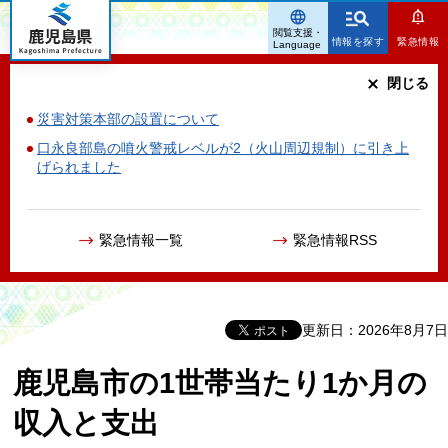
鹿児島県
閲覧支援・
情報を探す
緊急情報
Language
閉じる
災害対策本部の設置について
口永良部島の噴火警戒レベルが2（火山周辺規制）に引き上
げられました
緊急情報一覧
緊急情報RSS
更新日：2026年8月7日
鹿児島市の1世帯当たり1か月の
収入と支出