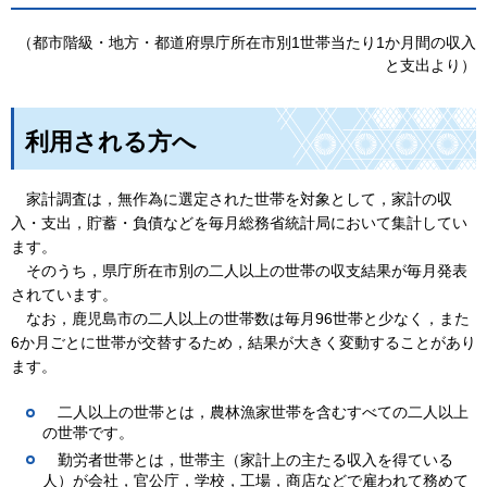
（都市階級・地方・都道府県庁所在市別1世帯当たり1か月間の収入
と支出より）
利用される方へ
家計
調査は，無作為に選定された世帯を対象として，家計の収
入・支出，貯蓄・負債などを毎月総務省統計局において集計してい
ます。
そ
のうち，県庁所在市別の二人以上の世帯の収支結果が毎月発表
されています。
なお
，鹿児島市の二人以上の世帯数は毎月96世帯と少なく，また
6か月ごとに世帯が交替するため，結果が大きく変動することがあり
ます。
二
人以上の世帯とは，農林漁家世帯を含むすべての二人以上
の世帯です。
勤労者
世帯とは，世帯主（家計上の主たる収入を得ている
人）が会社，官公庁，学校，工場，商店などで雇われて務めて