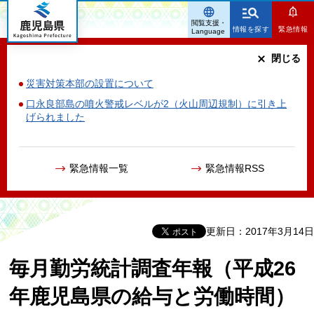
鹿児島県
閲覧支援・
情報を探す
緊急情報
Language
閉じる
災害対策本部の設置について
口永良部島の噴火警戒レベルが2（火山周辺規制）に引き上
げられました
緊急情報一覧
緊急情報RSS
更新日：2017年3月14日
毎月勤労統計調査年報（平成26
年鹿児島県の給与と労働時間）