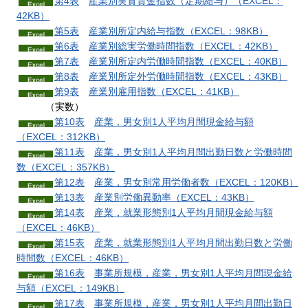
第4表
産業別実質賃金指数
（定期給与）（EXCEL：
42KB）
第5表
産業別所定内給与
指数（EXCEL：98KB）
第6表
産業別総実労働時間
指数（EXCEL：42KB）
第7表
産業別所定内労働時間
指数（EXCEL：40KB）
第8表
産業別所定外労働時間
指数（EXCEL：43KB）
第9表
産業別雇用
指数（EXCEL：41KB）
（実数）
第10表
産業，男女別1人平均月間
現金給与額
（EXCEL：312KB）
第11表
産業，男女別1人平均月間出勤日数
と労働時間
数（EXCEL：357KB）
第12表
産業，男女別常用労働者
数（EXCEL：120KB）
第13表
産業別労働異動
率（EXCEL：43KB）
第14表
産業，就業形態別1人平均月間現金給与
額
（EXCEL：46KB）
第15表
産業，就業形態別1人平均月間出勤日数と労働
時間
数（EXCEL：46KB）
第16表
事業所規模，産業，男女別1人平均月間現金給
与
額（EXCEL：149KB）
第17表
事業所規模，産業，男女別1人平均月間出勤日