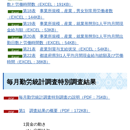
数と労働時間
数（EXCEL：191KB）
第18表
事業所規模，産業，男女別常用労働者
数
（EXCEL：144KB）
第19表
事業所規模，産業，就業形態別1人平均月間現
金給与
額（EXCEL：53KB）
第20表
事業所規模，産業，就業形態別1人平均月間出
勤日数と労働時間
数（EXCEL：54KB）
第21表
産業別賞与支給
状況（EXCEL：54KB）
第22表
都道府県別1人平均月間現金給与総額及び労働
時間（EXCEL：38KB）
毎月勤労統計調査特別調査結果
毎月勤労統計調査特別調査の説明（PDF：75KB）
第1
調査結果
の概要（PDF：172KB）
1賃金の動き