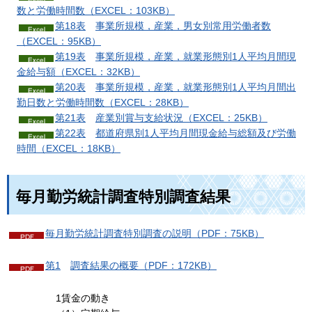
数と労働時間
数（EXCEL：103KB）
第18表
事業所規模，産業，男女別常用労働者
数
（EXCEL：95KB）
第19表
事業所規模，産業，就業形態別1人平均月間現
金給与
額（EXCEL：32KB）
第20表
事業所規模，産業，就業形態別1人平均月間出
勤日数と労働時間
数（EXCEL：28KB）
第21表
産業別賞与支給
状況（EXCEL：25KB）
第22表
都道府県別1人平均月間現金給与総額及び労働
時間（EXCEL：18KB）
毎月勤労統計調査特別調査結果
毎月勤労統計調査特別調査の説明（PDF：75KB）
第1
調査結果
の概要（PDF：172KB）
1賃金の動き