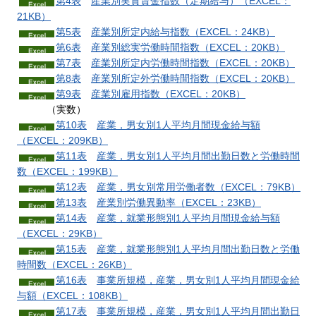
第4表
産業別実質賃金指数
（定期給与）（EXCEL：
21KB）
第5表
産業別所定内給与
指数（EXCEL：24KB）
第6表
産業別総実労働時間
指数（EXCEL：20KB）
第7表
産業別所定内労働時間
指数（EXCEL：20KB）
第8表
産業別所定外労働時間
指数（EXCEL：20KB）
第9表
産業別雇用
指数（EXCEL：20KB）
（実数）
第10表
産業，男女別1人平均月間
現金給与額
（EXCEL：209KB）
第11表
産業，男女別1人平均月間出勤日数
と労働時間
数（EXCEL：199KB）
第12表
産業，男女別常用労働者
数（EXCEL：79KB）
第13表
産業別労働異動
率（EXCEL：23KB）
第14表
産業，就業形態別1人平均月間現金給与
額
（EXCEL：29KB）
第15表
産業，就業形態別1人平均月間出勤日数と労働
時間
数（EXCEL：26KB）
第16表
事業所規模，産業，男女別1人平均月間現金給
与
額（EXCEL：108KB）
第17表
事業所規模，産業，男女別1人平均月間出勤日