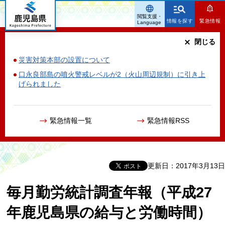
鹿児島県
閲覧支援・
情報を探す
緊急情報
Language
閉じる
災害対策本部の設置について
口永良部島の噴火警戒レベルが2（火山周辺規制）に引き上
げられました
緊急情報一覧
緊急情報RSS
更新日：2017年3月13日
毎月勤労統計調査年報（平成27
年鹿児島県の給与と労働時間）