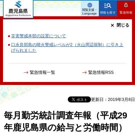
鹿児島県
閲覧支援・
情報を探す
緊急情報
Language
閉じる
災害警戒本部の設置について
口永良部島の噴火警戒レベルが2（火山周辺規制）に引き上
げられました
緊急情報一覧
緊急情報RSS
更新日：2019年3月8日
毎月勤労統計調査年報（平成29
年鹿児島県の給与と労働時間）