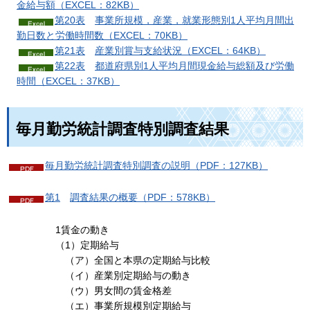
金給与
額（EXCEL：82KB）
第20表
事業所規模，産業，就業形態別1人平均月間出
勤日数と労働時間
数（EXCEL：70KB）
第21表
産業別賞与支給
状況（EXCEL：64KB）
第22表
都道府県別1人平均月間現金給与総額及び労働
時間（EXCEL：37KB）
毎月勤労統計調査特別調査結果
毎月勤労統計調査特別調査の説明（PDF：127KB）
第1
調査結果
の概要（PDF：578KB）
1賃金の動き
（1）定期給与
（ア）全国と本県の定期給与比較
（イ）産業別定期給与の動き
（ウ）男女間の賃金格差
（エ）事業所規模別定期給与