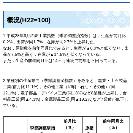
概況(H22=100)
1.平成28年6月の鉱工業指数（季節調整済指数）は，生産が前月比
0.2%，出荷が同1.7%，在庫が同2.7%と上昇した。
なお，原指数を前年同月比でみると，生産が▲0.9%と低くなり，出
荷が7.5%と高く，在庫が▲14.5%と低くなっている。
また，生産の前年同月比は14ヶ月連続で前年を下回っている。
2.業種別の生産動向（季節調整済指数）をみると，窯業・土石製品
工業(前月比11.1%)，その他工業（印刷・石油・その他）(同
12.1%)，電子部品・デバイス工業(同1.8%)など8業種が上昇し，食
料品工業(同▲4.3%)，金属製品工業(同▲19.2%)など7業種が低下し
ている。
前月比
前年同月比
（％）
（％）
季節調整済指
原指