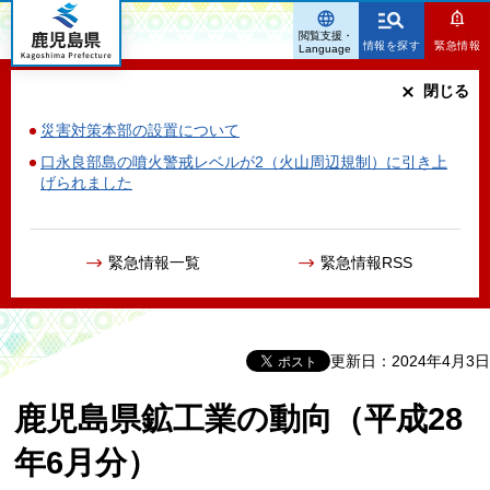
鹿児島県
閲覧支援・
情報を探す
緊急情報
Language
閉じる
災害対策本部の設置について
口永良部島の噴火警戒レベルが2（火山周辺規制）に引き上
げられました
緊急情報一覧
緊急情報RSS
更新日：2024年4月3日
鹿児島県鉱工業の動向（平成28
年6月分）