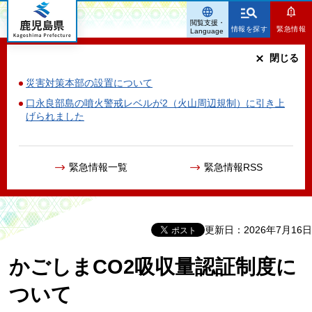
鹿児島県
閲覧支援・
情報を探す
緊急情報
Language
閉じる
災害対策本部の設置について
口永良部島の噴火警戒レベルが2（火山周辺規制）に引き上
げられました
緊急情報一覧
緊急情報RSS
更新日：2026年7月16日
かごしまCO2吸収量認証制度に
ついて