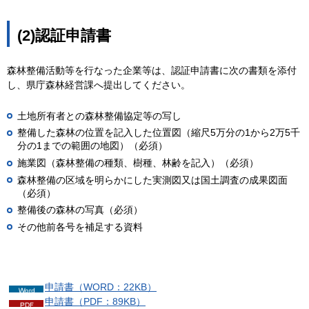
(2)認証申請書
森林整備活動等を行なった企業等は、認証申請書に次の書類を添付
し、県庁森林経営課へ提出してください。
土地所有者との森林整備協定等の写し
整備した森林の位置を記入した位置図（縮尺5万分の1から2万5千
分の1までの範囲の地図）（必須）
施業図（森林整備の種類、樹種、林齢を記入）（必須）
森林整備の区域を明らかにした実測図又は国土調査の成果図面
（必須）
整備後の森林の写真（必須）
その他前各号を補足する資料
申請書（WORD：22KB）
申請書（PDF：89KB）