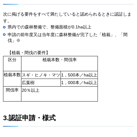
次に掲げる要件をすべて満たしていると認められるときに認証しま
す。
県内での森林整備で、整備面積が0.1ha以上
申請の前年度又は当年度に森林整備が完了した「植栽」、「間
伐」※
【
植栽・間伐の要件】
区分
植栽本数・間伐率
植栽本数
スギ・ヒノキ・マツ
1，500本／ha以上
広葉樹
1，000本／ha以上
間伐率
20％以上
3.認証申請・様式