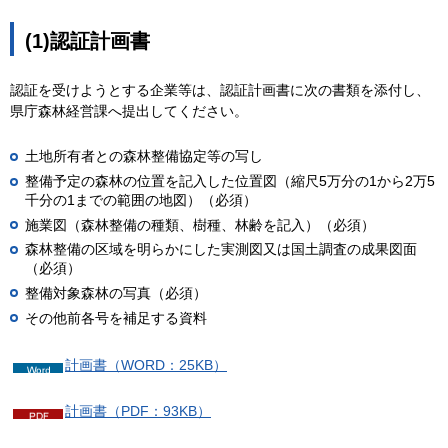
(1)認証計画書
認証を受けようとする企業等は、認証計画書に次の書類を添付し、
県庁森林経営課へ提出してください。
土地所有者との森林整備協定等の写し
整備予定の森林の位置を記入した位置図（縮尺5万分の1から2万5
千分の1までの範囲の地図）（必須）
施業図（森林整備の種類、樹種、林齢を記入）（必須）
森林整備の区域を明らかにした実測図又は国土調査の成果図面
（必須）
整備対象森林の写真（必須）
その他前各号を補足する資料
計画書（WORD：25KB）
計画書（PDF：93KB）