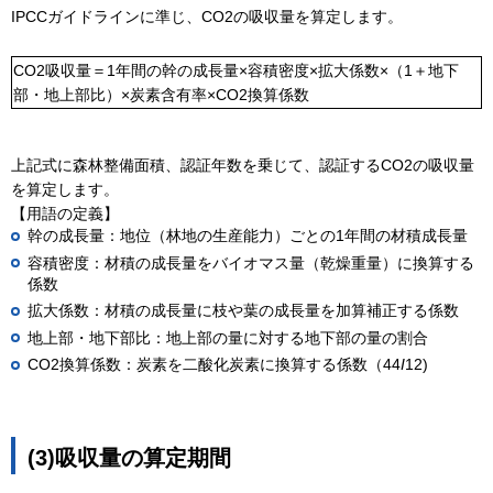
IPCCガイドラインに準じ、CO2の吸収量を算定します。
CO2吸収量＝1年間の幹の成長量×容積密度×拡大係数×（1＋地下
部・地上部比）×炭素含有率×CO2換算係数
上記式に森林整備面積、認証年数を乗じて、認証するCO2の吸収量
を算定します。
【用語の定義】
幹の成長量：地位（林地の生産能力）ごとの1年間の材積成長量
容積密度：材積の成長量をバイオマス量（乾燥重量）に換算する
係数
拡大係数：材積の成長量に枝や葉の成長量を加算補正する係数
地上部・地下部比：地上部の量に対する地下部の量の割合
CO2換算係数：炭素を二酸化炭素に換算する係数（44
I
12)
(3)吸収量の算定期間