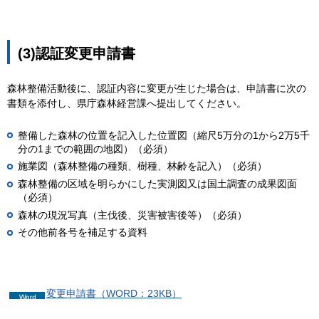
(3)認証変更申請書
森林整備活動後に、認証内容に変更が生じた場合は、申請書に次の
書類を添付し、県庁森林経営課へ提出してください。
整備した森林の位置を記入した位置図（縮尺5万分の1から2万5千
分の1までの範囲の地図）（必須）
施業図（森林整備の種類、樹種、林齢を記入）（必須）
森林整備の区域を明らかにした実測図又は国土調査の成果図面
（必須）
森林の現況写真（主伐後、災害被害後等）（必須）
その他前各号を補足する資料
変更申請書（WORD：23KB）