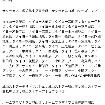
サクラカネヨ鹿児島支店直売所，サクラカネヨ城山シーズニング
タイヨー銀座店，タイヨー大竜店，タイヨー武町店，タイヨー伊敷
店，タイヨー騎射場店，タイヨー新上橋店，タイヨー草牟田店，タ
イヨー慈眼寺店，タイヨー吉野店，タイヨー玉里団地店，タイヨー
原良店，タイヨー伊敷団地店，タイヨー小松原店，タイヨー武岡団
地店，タイヨー鴨池店，タイヨー坂之上店，タイヨー紫原店，タイ
ヨー田上店，タイヨー清水店，タイヨー上塩屋店，タイヨー辻ヶ丘
店，タイヨー甲突店，タイヨー西陵店，タイヨー星ヶ峯店，タイヨ
ー吉野中央店，タイヨー東谷山店，タイヨー桜ヶ丘店，サンキュー
和田店，タイヨー花棚店，タイヨー中山店，タイヨー喜入店，タイ
ヨー光山店，サンキュー新栄店，タイヨー下荒田店，タイヨー松元
店，タイヨー吉田店，タイヨー上荒田店，グラード東開店，タイヨ
ー宇宿店，タイヨー唐湊店，タイヨー春山店，ONLYONE東郡元店
城山ストアーデリ・マルシェ，城山ストアー城山店，城山ストアー
高見馬場店，城山ストアーアミュプラザ店
ホームプラザナフコ谷山店，ホームプラザナフコ鹿児島東開店