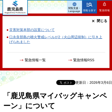
鹿児島県
閲覧支援・
情報を探す
緊急情報
Language
閉じる
災害対策本部の設置について
口永良部島の噴火警戒レベルが2（火山周辺規制）に引き上
げられました
緊急情報一覧
緊急情報RSS
更新日：2026年3月6日
「鹿児島県マイバッグキャンペ
ーン」について