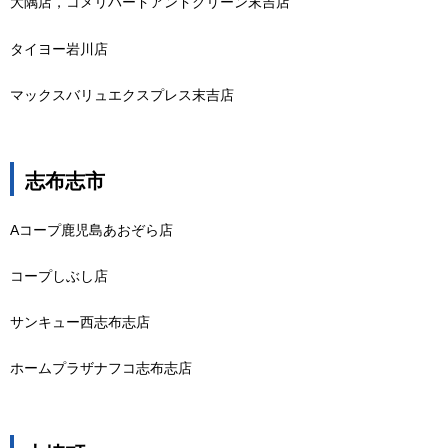
大隅店，コメリハードアンドグリーン末吉店
タイヨー岩川店
マックスバリュエクスプレス末吉店
志布志市
Aコープ鹿児島あおぞら店
コープしぶし店
サンキュー西志布志店
ホームプラザナフコ志布志店