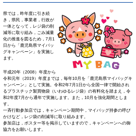
県では，昨年度に引き続
き，県民，事業者，行政が
一体となって，レジ袋の削
減等に取り組み，ごみ減量
化の推進を図るため，7月1
日から「鹿児島県マイバッ
グキャンペーン」を実施し
ます。
平成20年（2008）年度から
令和元年（2019）年度までは，毎年10月を「鹿児島県マイバッグキ
ャンペーン」として実施。令和2年7月1日から全国一律で開始され
るプラスチック製買物袋（いわゆるレジ袋）の有料化を踏まえ，令
和2年度7月から通年で実施します。また，10月を強化期間としま
す。
一斉行動参加店では，キャンペーン期間中，マイバッグ持参の呼び
かけなど，レジ袋の削減等に取り組みます。
参加店は，ポスター等を掲示していますので，キャンペーンへの御
協力をお願いします。