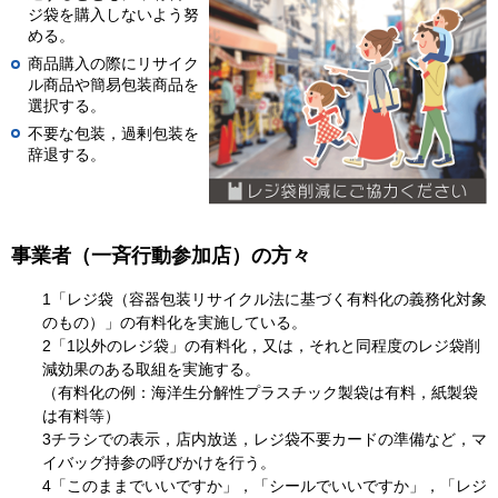
ジ袋を購入しないよう努
める。
商品購入の際にリサイク
ル商品や簡易包装商品を
選択する。
不要な包装，過剰包装を
辞退する。
事業者（一斉行動参加店）の方々
1「レジ袋（容器包装リサイクル法に基づく有料化の義務化対象
のもの）」の有料化を実施している。
2「1以外のレジ袋」の有料化，又は，それと同程度のレジ袋削
減効果のある取組を実施する。
（有料化の例：海洋生分解性プラスチック製袋は有料，紙製袋
は有料等）
3チラシでの表示，店内放送，レジ袋不要カードの準備など，マ
イバッグ持参の呼びかけを行う。
4「このままでいいですか」，「シールでいいですか」，「レジ