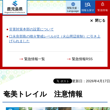
鹿児島県
閲覧支援・
情報を探す
緊急情報
Language
閉じる
災害対策本部の設置について
口永良部島の噴火警戒レベルが2（火山周辺規制）に引き上
げられました
緊急情報一覧
緊急情報RSS
更新日：2026年4月17日
奄美トレイル 注意情報