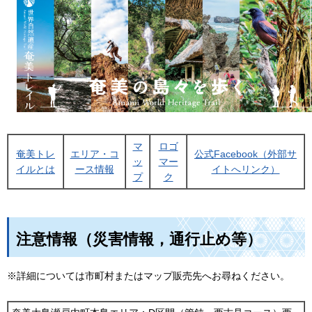
マ
ロゴ
奄美トレ
エリア・コ
公式Facebook（外部サ
ッ
マー
イルとは
ース情報
イトへリンク）
プ
ク
注意情報（災害情報，通行止め等）
※詳細については市町村またはマップ販売先へお尋ねください。