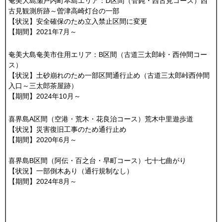
奄美大島瀬戸内町本島エリア：D区間（管鈍・西古見コース）西
古見観測所跡～曽津高崎灯台の一部
【状況】安全確保のため立入禁止区間に変更
【期間】2021年7月～
奄美大島奄美市住用エリア：B区間（古道三太郎峠・西仲間コー
ス）
【状況】土砂崩れのため一部区間通行止め（古道三太郎峠西仲間
入口～三太郎茶屋跡）
【期間】2024年10月～
喜界島A区間（空港・荒木・花良治コース）荒木中里遊歩道
【状況】災害復旧工事のため通行止め
【期間】2020年6月～
喜界島B区間（阿伝・百之台・早町コース）七十七曲がり
【状況】一部倒木あり（通行規制なし）
【期間】2024年8月～