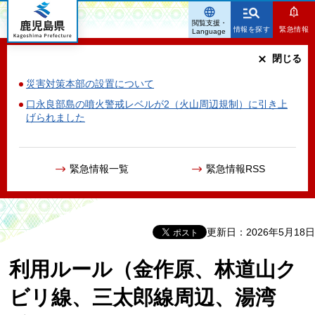
鹿児島県
閲覧支援・
情報を探す
緊急情報
Language
閉じる
災害対策本部の設置について
口永良部島の噴火警戒レベルが2（火山周辺規制）に引き上
げられました
緊急情報一覧
緊急情報RSS
更新日：2026年5月18日
利用ルール（金作原、林道山ク
ビリ線、三太郎線周辺、湯湾