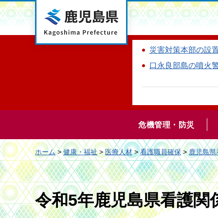
鹿児島県
災害対策本部の設
口永良部島の噴火
危機管理・防災
ホーム
>
健康・福祉
>
医療人材
>
看護職員確保
>
鹿児島県
令和5年鹿児島県看護関