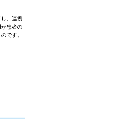
有し、連携
用が患者の
ものです。