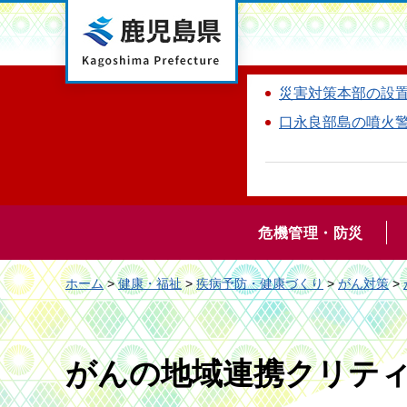
鹿児島県
災害対策本部の設
口永良部島の噴火
危機管理・防災
ホーム
>
健康・福祉
>
疾病予防・健康づくり
>
がん対策
>
がんの地域連携クリテ