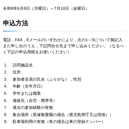
令和8年6月8日（月曜日）～7月10日（金曜日）
申込方法
電話，FAX，Eメールのいずれかにより，次の1～9について御記入
また申し出のうえ，下記問合せ先まで申し込みください。（なるべ
く下記の申込用紙をお使いください）
訪問施設名
住所
参加者全員の氏
名（ふりがな），性別
年
齢（生年月日）
学
年または職業
連
絡先（自宅・携帯等）
過
去の参加経験の有無
集
合場所（星塚敬愛園の場合（鹿児島県庁又は現地））
駐車場利用の有無（有の場合は車の登録ナンバー）