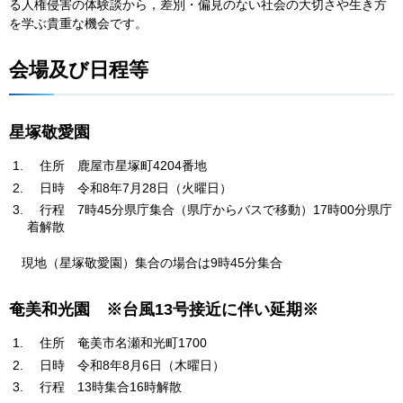
る人権侵害の体験談から，差別・偏見のない社会の大切さや生き方
を学ぶ貴重な機会です。
会場及び日程等
星塚敬愛園
住
所
鹿屋市星塚町4204番地
日
時
令
和8年7月28日（火曜日）
行
程
7時45分県庁集合（県庁からバスで移動）17時00分県庁
着解散
現
地（星塚敬愛園）集合の場合は9時45分集合
奄美和光園
※
台風13号接近に伴い延期※
住
所
奄美市名瀬和光町1700
日
時
令和8年8月6日（木曜日）
行
程
13時集合16時解散