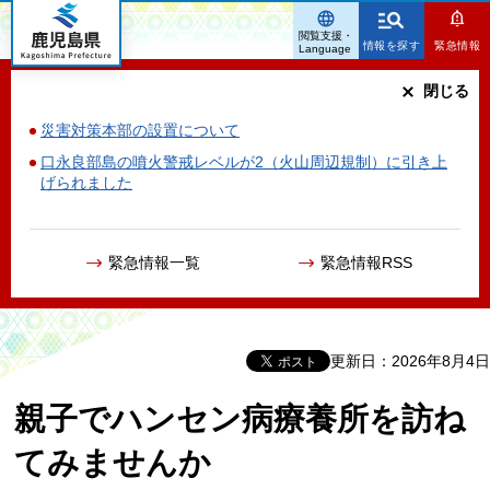
鹿児島県
閲覧支援・
情報を探す
緊急情報
Language
閉じる
災害対策本部の設置について
口永良部島の噴火警戒レベルが2（火山周辺規制）に引き上
げられました
緊急情報一覧
緊急情報RSS
更新日：2026年8月4日
親子でハンセン病療養所を訪ね
てみませんか