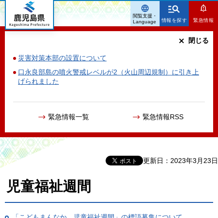
鹿児島県
閲覧支援・
情報を探す
緊急情報
Language
閉じる
災害対策本部の設置について
口永良部島の噴火警戒レベルが2（火山周辺規制）に引き上
げられました
緊急情報一覧
緊急情報RSS
更新日：2023年3月23日
児童福祉週間
「こどもまんなか 児童福祉週間」の標語募集について