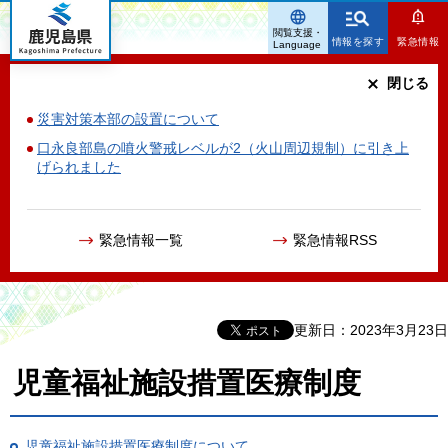
鹿児島県
閲覧支援・
情報を探す
緊急情報
Language
閉じる
災害対策本部の設置について
口永良部島の噴火警戒レベルが2（火山周辺規制）に引き上
げられました
緊急情報一覧
緊急情報RSS
更新日：2023年3月23日
児童福祉施設措置医療制度
児童福祉施設措置医療制度について