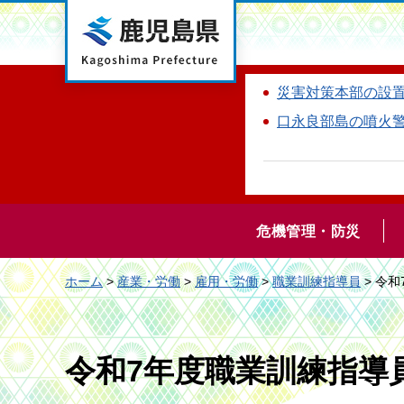
鹿児島県
災害対策本部の設
口永良部島の噴火
危機管理・防災
ホーム
>
産業・労働
>
雇用・労働
>
職業訓練指導員
> 令
令和7年度職業訓練指導