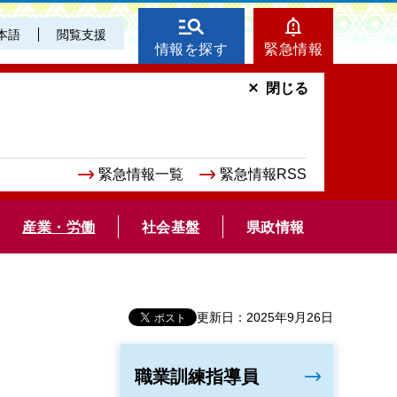
本語
閲覧支援
情報を探す
緊急情報
閉じる
緊急情報一覧
緊急情報RSS
産業・労働
社会基盤
県政情報
更新日：2025年9月26日
職業訓練指導員