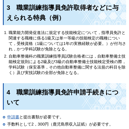
3
職
業訓練指導員免許取得者などに与
えられる特典（例）
職業能力開発促進法に規定する技能検定について，指導員免許と
関連する職種に係る1級又は単一等級の技能検定の職種につい
て，受検資格（1級については1年の実務経験が必要。）が付与さ
れ，かつ学科試験が免除となる。
自動車整備科の職業訓練指導員試験合格者には，自動車整備士技
能検定規則による2級及び3級の自動車整備士技能検定受検の際，
学科試験（保安基準，その他自動車整備に関する法規の科目を除
く）及び実技試験の全部が免除となる。
4
職
業訓練指導員免許申請手続きにつ
いて
申請書
と提出書類が必要です。
手数料として2，300円（鹿児島県収入証紙）が必要です。