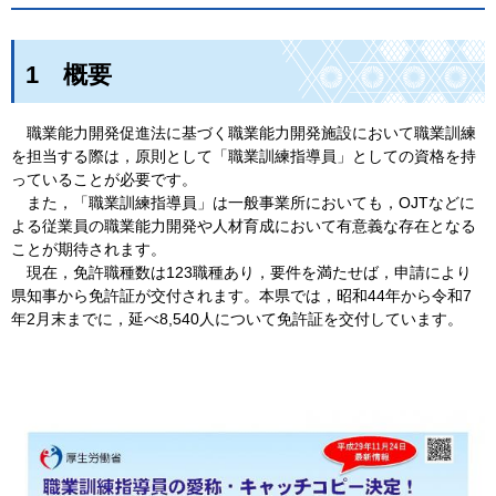
1
概
要
職
業能力開発促進法に基づく職業能力開発施設において職業訓練
を担当する際は，原則として「職業訓練指導員」としての資格を持
っていることが必要です。
ま
た，「職業訓練指導員」は一般事業所においても，OJTなどに
よる従業員の職業能力開発や人材育成において有意義な存在となる
ことが期待されます。
現
在，免許職種数は123職種あり，要件を満たせば，申請により
県知事から免許証が交付されます。本県では，昭和44年から令和7
年2月末までに，延べ8,540人について免許証を交付しています。