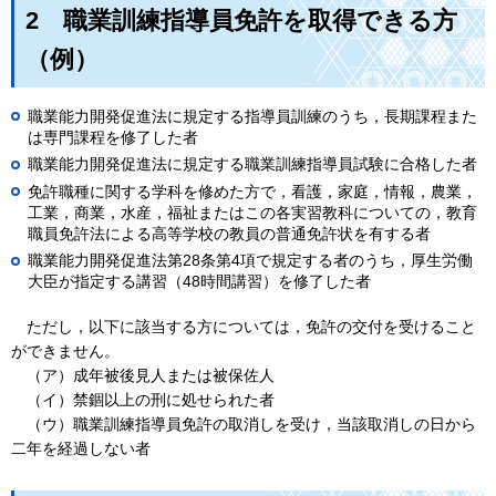
2
職
業訓練指導員免許を取得できる方
（例）
職業能力開発促進法に規定する指導員訓練のうち，長期課程また
は専門課程を修了した者
職業能力開発促進法に規定する職業訓練指導員試験に合格した者
免許職種に関する学科を修めた方で，看護，家庭，情報，農業，
工業，商業，水産，福祉またはこの各実習教科についての，教育
職員免許法による高等学校の教員の普通免許状を有する者
職業能力開発促進法第28条第4項で規定する者のうち，厚生労働
大臣が指定する講習（48時間講習）を修了した者
た
だし，以下に該当する方については，免許の交付を受けること
ができません。
（
ア）成年被後見人または被保佐人
（
イ）禁錮以上の刑に処せられた者
（
ウ）職業訓練指導員免許の取消しを受け，当該取消しの日から
二年を経過しない者