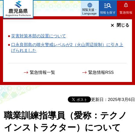
鹿児島県
閲覧支援・
情報を探す
緊急情報
Language
閉じる
災害対策本部の設置について
口永良部島の噴火警戒レベルが2（火山周辺規制）に引き上
げられました
緊急情報一覧
緊急情報RSS
更新日：2025年3月6日
職業訓練指導員（愛称：テクノ
インストラクター）について