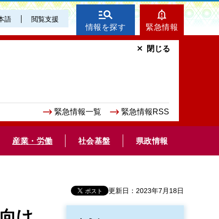
本語
閲覧支援
情報を探す
緊急情報
閉じる
緊急情報一覧
緊急情報RSS
産業・労働
社会基盤
県政情報
更新日：2023年7月18日
向け