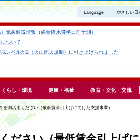
Language
やさしい日
県）気象解説情報（線状降水帯半日前予測）
置について
警戒レベルが2（火山周辺規制）に引き上げられました
くらし・環境
健康・福祉
教育・文化・交流
成金を御活用ください（最低賃金引上げに向けた支援事業）
用ください（最低賃金引上げに