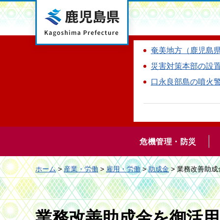
鹿児島県
奄美地方（鹿児島
災害対策本部の設
口永良部島の噴火
危機管理・防災
ホーム
>
産業・労働
>
雇用・労働
>
助成金
> 業務改善助
業務改善助成金を御活