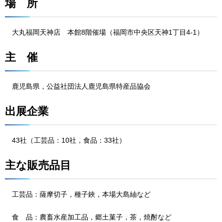
場
所
大丸福岡天
神店
本館8階
催場（福岡市中央区天神1丁目4-1）
主
催
鹿児島県
，公益社団法人鹿児島県特産品協会
出展企業
43社
（工芸品：10社，食品：33社）
主な販売品目
工芸
品：薩摩切子，種子鋏，本場大島紬など
食
品：農
畜水産加工品，郷土菓子，茶，焼酎など