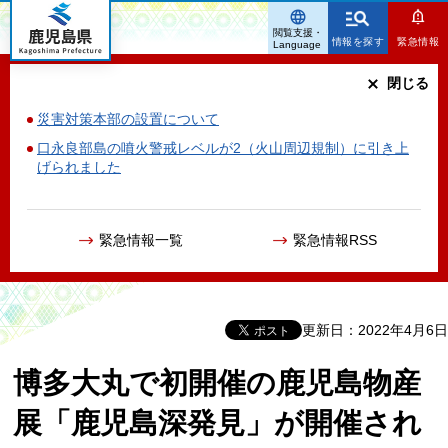
鹿児島県
閲覧支援・
情報を探す
緊急情報
Language
閉じる
災害対策本部の設置について
口永良部島の噴火警戒レベルが2（火山周辺規制）に引き上
げられました
緊急情報一覧
緊急情報RSS
更新日：2022年4月6日
博多大丸で初開催の鹿児島物産
展「鹿児島深発見」が開催され