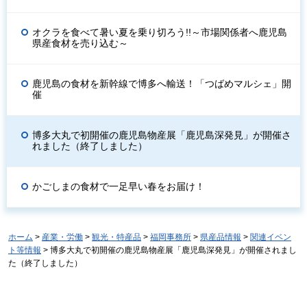
オクラを食べて暑い夏を乗り切ろう!!～市場関係者へ鹿児島
県産食材を売り込む～
鹿児島の食材を新幹線で博多へ輸送！「つばめマルシェ」開
催
博多大丸で初開催の鹿児島物産展「鹿児島深発見」が開催さ
れました（終了しました）
かごしまの食材で一足早い春をお届け！
ホーム
>
産業・労働
>
観光・特産品
>
福岡事務所
>
県産品情報
>
関連イベン
ト等情報
> 博多大丸で初開催の鹿児島物産展「鹿児島深発見」が開催されまし
た（終了しました）