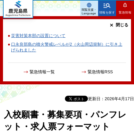
鹿児島県
閲覧支援・
情報を探す
緊急情報
Language
閉じる
災害対策本部の設置について
口永良部島の噴火警戒レベルが2（火山周辺規制）に引き上
げられました
緊急情報一覧
緊急情報RSS
更新日：2026年4月17日
入校願書・募集要項・パンフレ
ット・求人票フォーマット