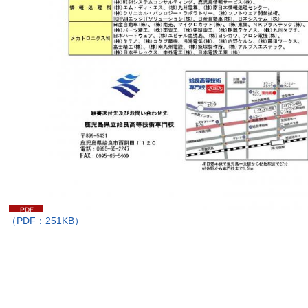
（PDF：251KB）