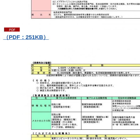
（PDF：251KB）