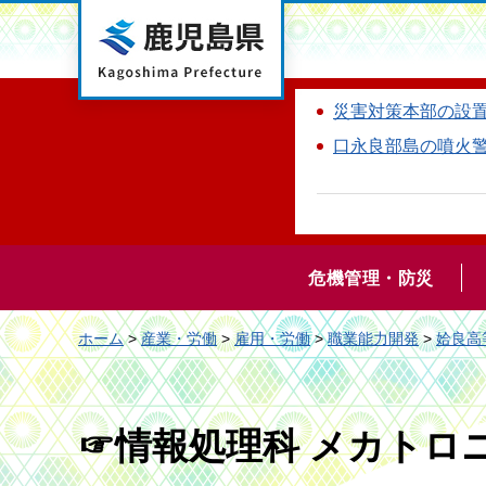
鹿児島県
災害対策本部の設
口永良部島の噴火
危機管理・防災
ホーム
>
産業・労働
>
雇用・労働
>
職業能力開発
>
姶良高
☞情報処理科 メカトロ