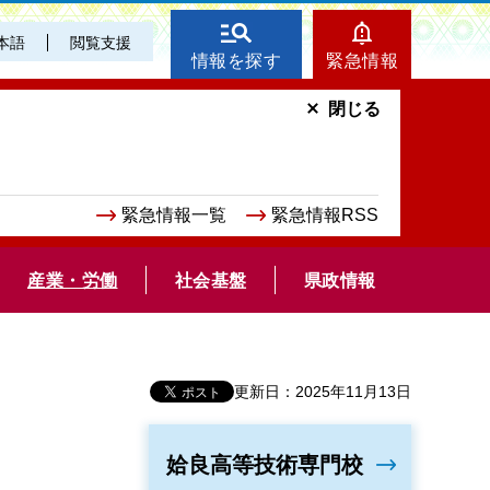
本語
閲覧支援
情報を探す
緊急情報
閉じる
緊急情報一覧
緊急情報RSS
産業・労働
社会基盤
県政情報
更新日：2025年11月13日
姶良高等技術専門校