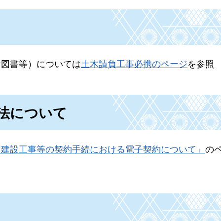
計図書等）については
土木請負工事必携のページ
を参照
法について
「建設工事等の契約手続における電子契約について」
の