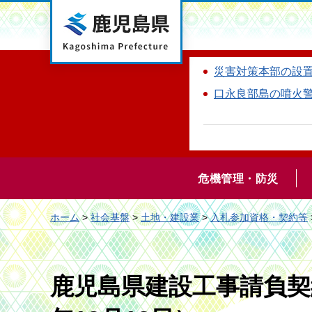
鹿児島県
災害対策本部の設
口永良部島の噴火
危機管理・防災
ホーム
>
社会基盤
>
土地・建設業
>
入札参加資格・契約等
鹿児島県建設工事請負契