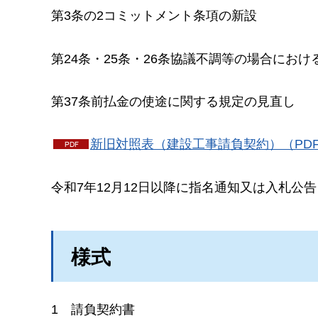
第3条の2コミットメント条項の新設
第24条・25条・26条協議不調等の場合にお
第37条前払金の使途に関する規定の見直し
新旧対照表（建設工事請負契約）（PDF：
令和7年12月12日以降に指名通知又は入札公
様式
1
請
負契約書