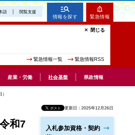
本語
閲覧支援
情報を探す
緊急情報
閉じる
緊急情報一覧
緊急情報RSS
産業・労働
社会基盤
県政情報
日）
更新日：2025年12月26日
令和7
入札参加資格・契約