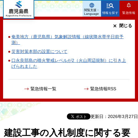
鹿児島県
閲覧支援・
情報を探す
緊急情報
Language
閉じる
奄美地方（鹿児島県）気象解説情報（線状降水帯半日前予
測）
災害対策本部の設置について
口永良部島の噴火警戒レベルが2（火山周辺規制）に引き上
げられました
緊急情報一覧
緊急情報RSS
更新日：2026年3月27日
建設工事の入札制度に関する要