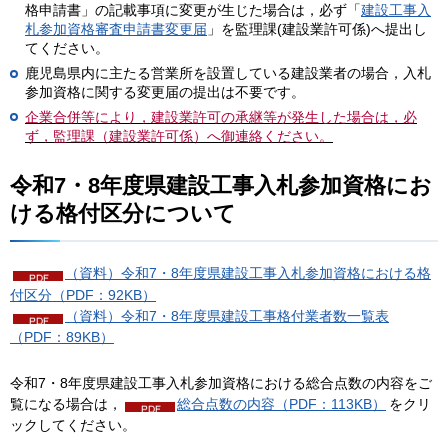
格申請書」の記載事項に変更が生じた場合は，必ず「
建設工事入
札参加資格審査申請書変更届
」を監理課(建設業許可係)へ提出し
てください。
鹿児島県内に主たる営業所を設置している建設業者の場合，入札
参加資格に関する変更届の提出は不要です。
企業合併等により，建設業許可の承継等が発生した場合は，必
ず，監理課（建設業許可係）へ御連絡ください。
令和7・8年度県建設工事入札参加資格にお
ける格付区分について
（資料）令和7・8年度県建設工事入札参加資格における格
付区分（PDF：92KB）
（資料）令和7・8年度県建設工事格付業者数一覧表
（PDF：89KB）
令和7・8年度県建設工事入札参加資格における総合点数の内容をご
覧になる場合は，
総合点数の内容（PDF：113KB）
をクリ
ックしてください。