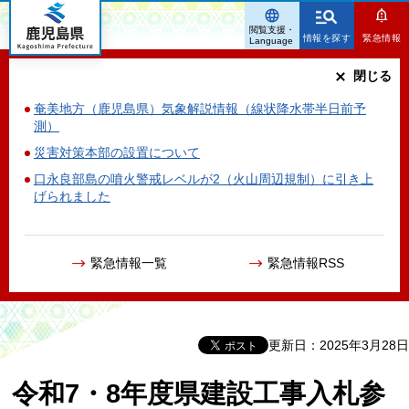
鹿児島県
閲覧支援・
情報を探す
緊急情報
Language
閉じる
奄美地方（鹿児島県）気象解説情報（線状降水帯半日前予
測）
災害対策本部の設置について
口永良部島の噴火警戒レベルが2（火山周辺規制）に引き上
げられました
緊急情報一覧
緊急情報RSS
更新日：2025年3月28日
令和7・8年度県建設工事入札参