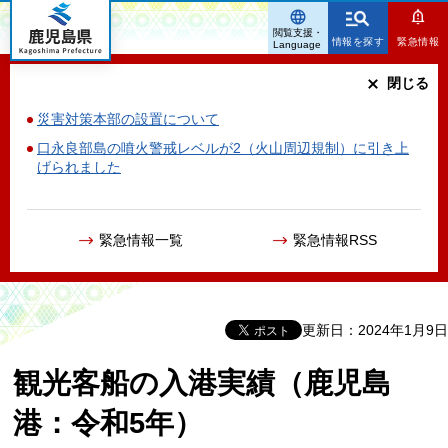
鹿児島県
閲覧支援・
情報を探す
緊急情報
Language
閉じる
災害対策本部の設置について
口永良部島の噴火警戒レベルが2（火山周辺規制）に引き上
げられました
緊急情報一覧
緊急情報RSS
更新日：2024年1月9日
観光客船の入港実績（鹿児島
港：令和5年）