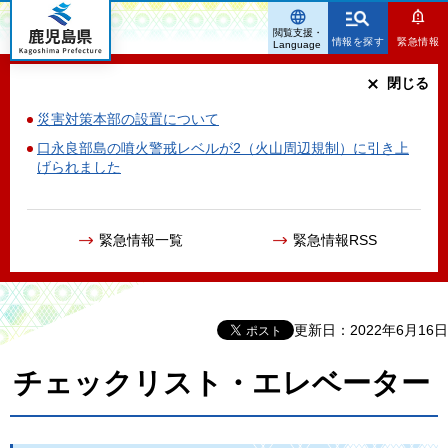
鹿児島県
閲覧支援・
情報を探す
緊急情報
Language
閉じる
災害対策本部の設置について
口永良部島の噴火警戒レベルが2（火山周辺規制）に引き上
げられました
緊急情報一覧
緊急情報RSS
更新日：2022年6月16日
チェックリスト・エレベーター