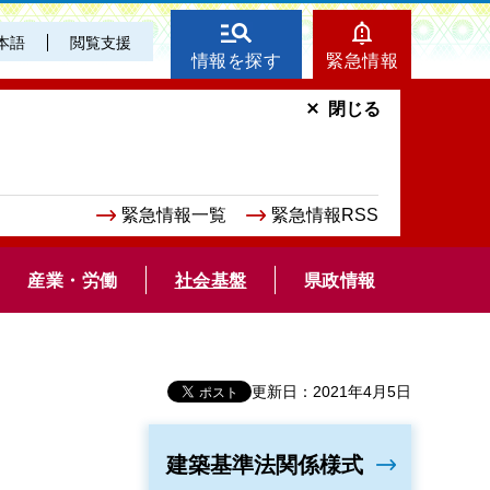
本語
閲覧支援
情報を探す
緊急情報
閉じる
緊急情報一覧
緊急情報RSS
産業・労働
社会基盤
県政情報
更新日：2021年4月5日
建築基準法関係様式