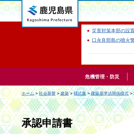
鹿児島県
災害対策本部の設
口永良部島の噴火
危機管理・防災
ホーム
>
社会基盤
>
建築
>
様式集
>
建築基準法関係様式
>
承認申請書