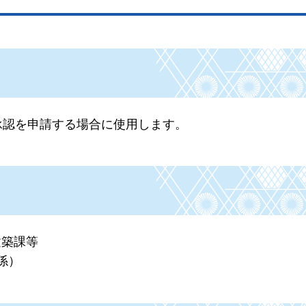
承認を申請する場合に使用します。
建築課等
係）