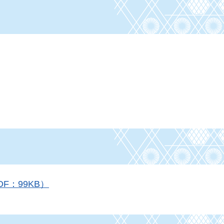
。
F：99KB）