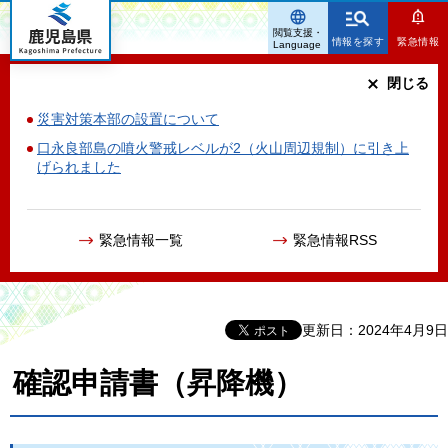
鹿児島県
閲覧支援・
情報を探す
緊急情報
Language
閉じる
災害対策本部の設置について
口永良部島の噴火警戒レベルが2（火山周辺規制）に引き上
げられました
緊急情報一覧
緊急情報RSS
更新日：2024年4月9日
確認申請書（昇降機）