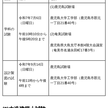
(1)鹿児島試験場
令和7年7月6日
鹿児島大学工学部（鹿児島市郡元
（日曜日）
一丁目21番40号）
学科の
午前10時10分から
(2)奄美試験場
試験
午後5時20分まで
鹿児島県大島支庁本館4階大会議室
（奄美市名瀬永田町17番3号）
令和7年9月14日
鹿児島試験場
（日曜日）
設計製
鹿児島大学工学部（鹿児島市郡元
図の試
午前11時から午後
一丁目21番40号）
験
4時まで