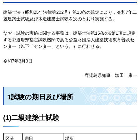
建築士法（昭和25年法律第202号）第13条の規定により，令和7年二
級建築士試験及び木造建築士試験を次のとおり実施する。
なお，試験の実施に関する事務は，建築士法第15条の6第1項に規定
する都道府県指定試験機関である公益財団法人建築技術教育普及セ
ンター（以下「センター」という。）に行わせる。
令和7年3月3日
鹿児島県知事
塩
田
康
一
1試験の期日及び場所
(1)二級建築士試験
区分
期日
場所