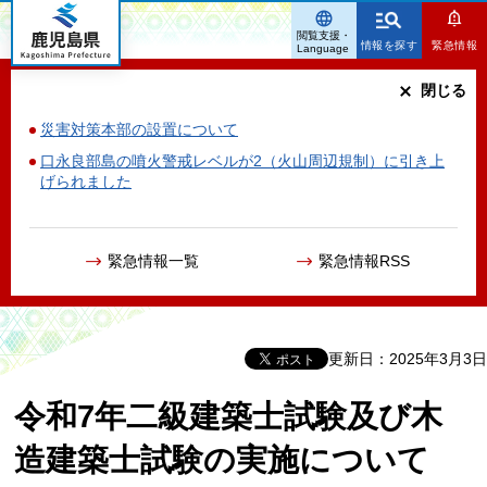
鹿児島県
閲覧支援・
情報を探す
緊急情報
Language
閉じる
災害対策本部の設置について
口永良部島の噴火警戒レベルが2（火山周辺規制）に引き上
げられました
緊急情報一覧
緊急情報RSS
更新日：2025年3月3日
令和7年二級建築士試験及び木
造建築士試験の実施について