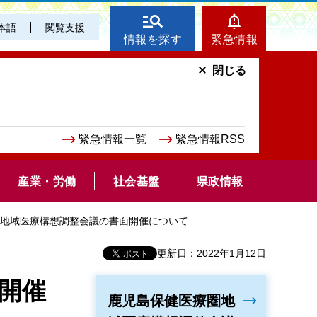
本語
閲覧支援
情報を探す
緊急情報
閉じる
緊急情報一覧
緊急情報RSS
産業・労働
社会基盤
県政情報
療圏地域医療構想調整会議の書面開催について
更新日：2022年1月12日
開催
鹿児島保健医療圏地