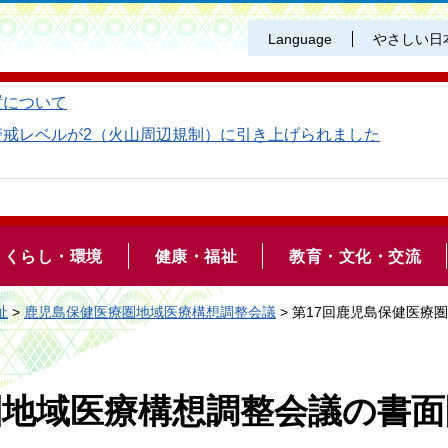
Language
やさしい日
置について
警戒レベルが2（火山周辺規制）に引き上げられました
くらし・環境
健康・福祉
教育・文化・交流
祉
>
鹿児島保健医療圏地域医療構想調整会議
> 第17回鹿児島保健医
圏地域医療構想調整会議の書面