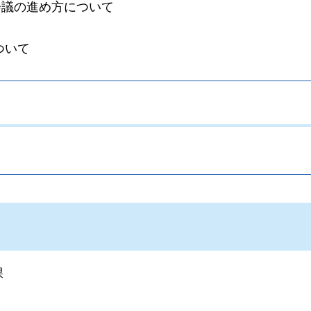
会議の進め方について
ついて
。
課