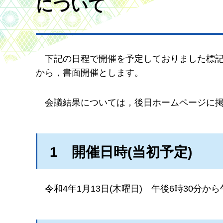
について
下
記の日程で開催を予定しておりました標
から，書面開催とします。
会
議結果については，後日ホームページに
1
開
催日時(当初予定)
令
和4年1月13日(木曜日)
午
後6時30分から