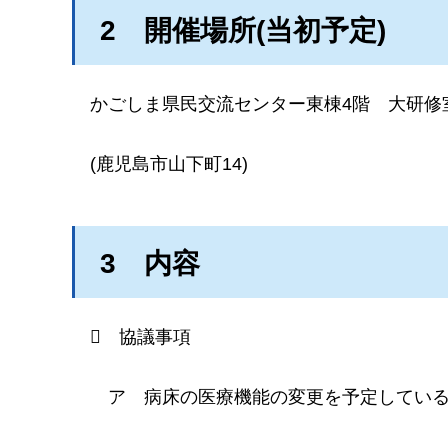
2
開
催場所(当初予定)
か
ごしま県民交流センター東棟4階
大
研修
(
鹿児島市山下町14)
3
内
容

協
議事項
ア
病
床の医療機能の変更を予定してい