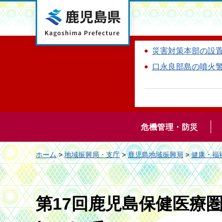
鹿児島県
災害対策本部の設
口永良部島の噴火
危機管理・防災
ホーム
>
地域振興局・支庁
>
鹿児島地域振興局
>
健康・福
第17回鹿児島保健医療