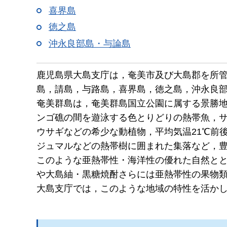
喜界島
徳之島
沖永良部島・与論島
鹿児島県大島支庁は，奄美市及び大島郡を所管
島，請島，与路島，喜界島，徳之島，沖永良部
奄美群島は，奄美群島国立公園に属する景勝
ンゴ礁の間を遊泳する色とりどりの熱帯魚，
ウサギなどの希少な動植物，平均気温21℃前
ジュマルなどの熱帯樹に囲まれた集落など，
このような亜熱帯性・海洋性の優れた自然と
や大島紬・黒糖焼酎さらには亜熱帯性の果物
大島支庁では，このような地域の特性を活か