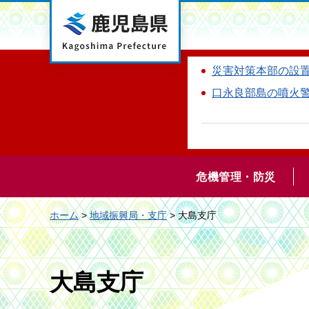
鹿児島県
災害対策本部の設
口永良部島の噴火
危機管理・防災
ホーム
>
地域振興局・支庁
> 大島支庁
大島支庁