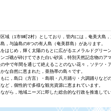
区域（1市9町2村）としており，管内には，奄美大島，
島，与論島の8つの有人島（奄美群島）があります。
地をはじめ，輝く太陽のもとに広がるエメラルドグリー
サンゴ礁が砕けてできた白い砂浜，特別天然記念物のア
後の中で年間を通じて絶えることのない花々，ソテツ・
豊かな自然に恵まれた，亜熱帯の島々です。
ともに，島口（方言）・島唄・八月踊り・六調踊りなど
類など，個性的で多様な観光資源に恵まれています。
しながら，地域ニーズに即した総合的な行政を推進して