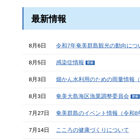
最新情報
8月6日
令和7年奄美群島観光の動向につ
8月5日
感染症情報
8月3日
畑かん水利用のための雨量情報
8月3日
奄美大島海区漁業調整委員会
7月27日
奄美群島のイベント情報（令和8
7月14日
こころの健康づくりについて