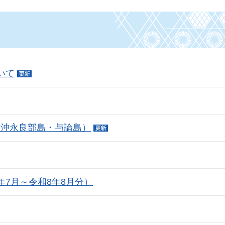
いて
（沖永良部島・与論島）
年7月～令和8年8月分）