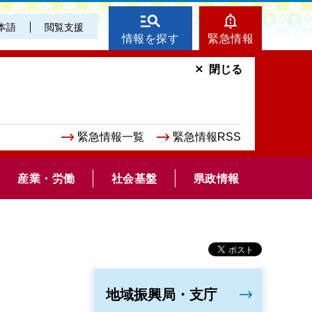
本語
閲覧支援
情報を探す
緊急情報
閉じる
緊急情報一覧
緊急情報RSS
産業・労働
社会基盤
県政情報
地域振興局・支庁