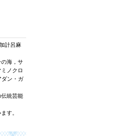
加計呂麻
ンの海，サ
マミノクロ
アダン・ガ
の伝統芸能
います。