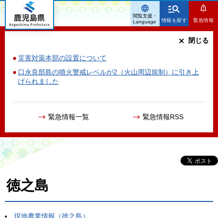
鹿児島県
閲覧支援・
情報を探す
緊急情報
Language
閉じる
災害対策本部の設置について
口永良部島の噴火警戒レベルが2（火山周辺規制）に引き上
げられました
緊急情報一覧
緊急情報RSS
徳之島
現地農業情報（徳之島）