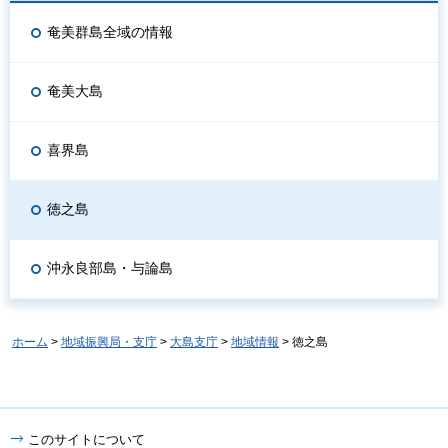
奄美群島全域の情報
奄美大島
喜界島
徳之島
沖永良部島・与論島
ホーム
>
地域振興局・支庁
>
大島支庁
>
地域情報
> 徳之島
このサイトについて