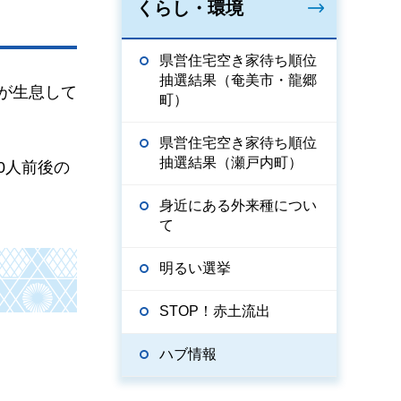
くらし・環境
県営住宅空き家待ち順位
抽選結果（奄美市・龍郷
が生息して
町）
県営住宅空き家待ち順位
抽選結果（瀬戸内町）
0人前後の
身近にある外来種につい
て
明るい選挙
STOP！赤土流出
ハブ情報