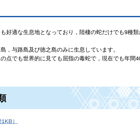
も好適な生息地となっており，陸棲の蛇だけでも9種類
請島，与路島及び徳之島のみに生息しています。
の点でも世界的に見ても屈指の毒蛇で，現在でも年間4
類
1KB）