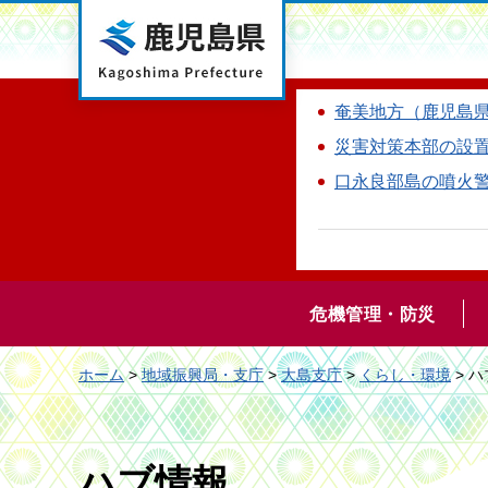
鹿児島県
奄美地方（鹿児島
災害対策本部の設
口永良部島の噴火
危機管理・防災
ホーム
>
地域振興局・支庁
>
大島支庁
>
くらし・環境
> 
ハブ情報