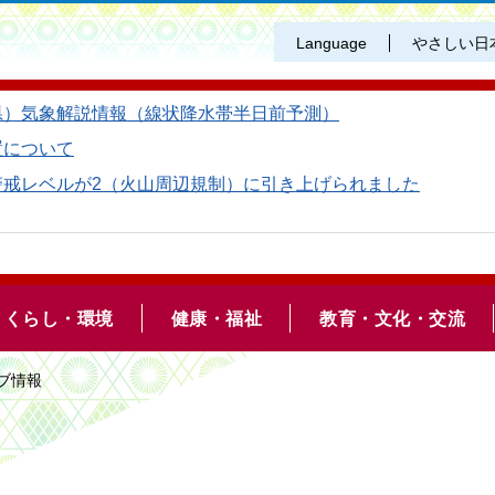
Language
やさしい日
県）気象解説情報（線状降水帯半日前予測）
置について
警戒レベルが2（火山周辺規制）に引き上げられました
くらし・環境
健康・福祉
教育・文化・交流
ハブ情報