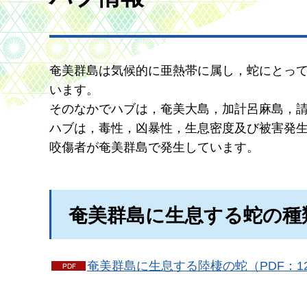
奄美群島は気候的に亜熱帯に属し，蛇にとって
います。
そのなかでハブは，奄美大島，加計呂麻島，
ハブは，毒性，凶暴性，生息密度及び被害発生
咬傷者が奄美群島で発生しています。
奄美群島に生息する蛇の種
奄美群島に生息する陸棲の蛇（PDF：12