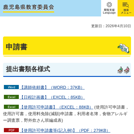
閲覧支
検索メ
援
ニュー
Language
更新日：2026年4月10日
申請書
提出書類各様式
【講師依頼書】（WORD：37KB）
【日程計画書】（EXCEL：85KB）
【使用許可申請書】（EXCEL：88KB）
(使用許可申請書，
使用許可書，使用料免除(減額)申請書，利用者名簿，食物アレルギ
ー調査票，野外炊さん班編成表)
【使用許可申請書等(記入例)】（PDF：279KB）