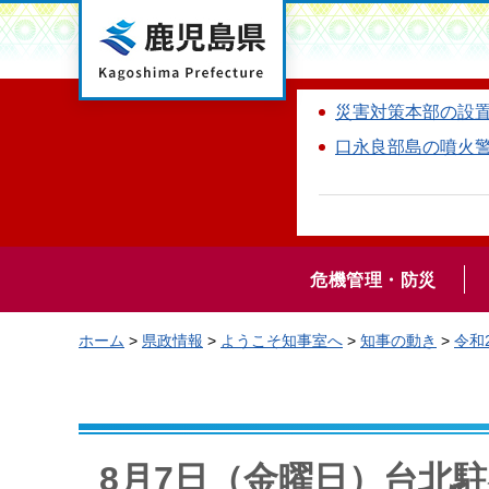
鹿児島県
災害対策本部の設
口永良部島の噴火
危機管理・防災
ホーム
>
県政情報
>
ようこそ知事室へ
>
知事の動き
>
令和
8月7日（金曜日）台北