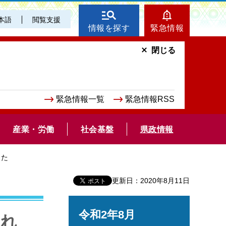
本語
閲覧支援
情報を探す
緊急情報
閉じる
緊急情報一覧
緊急情報RSS
産業・労働
社会基盤
県政情報
した
更新日：2020年8月11日
令和2年8月
され